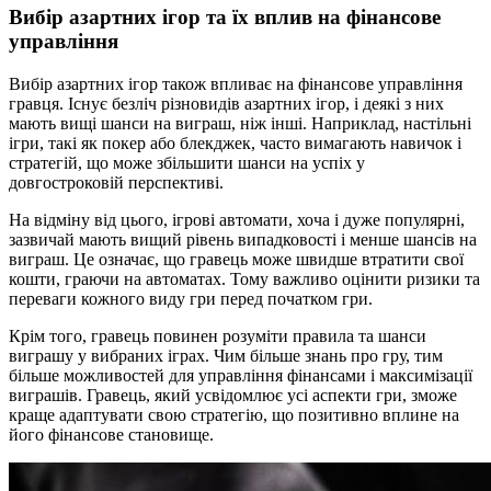
Вибір азартних ігор та їх вплив на фінансове
управління
Вибір азартних ігор також впливає на фінансове управління
гравця. Існує безліч різновидів азартних ігор, і деякі з них
мають вищі шанси на виграш, ніж інші. Наприклад, настільні
ігри, такі як покер або блекджек, часто вимагають навичок і
стратегій, що може збільшити шанси на успіх у
довгостроковій перспективі.
На відміну від цього, ігрові автомати, хоча і дуже популярні,
зазвичай мають вищий рівень випадковості і менше шансів на
виграш. Це означає, що гравець може швидше втратити свої
кошти, граючи на автоматах. Тому важливо оцінити ризики та
переваги кожного виду гри перед початком гри.
Крім того, гравець повинен розуміти правила та шанси
виграшу у вибраних іграх. Чим більше знань про гру, тим
більше можливостей для управління фінансами і максимізації
виграшів. Гравець, який усвідомлює усі аспекти гри, зможе
краще адаптувати свою стратегію, що позитивно вплине на
його фінансове становище.