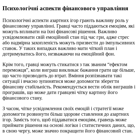
Психологічні аспекти фінансового управління
Психологічні аспекти азартних ігор грають важливу роль у
фінансовому управлінні. Гравці часто піддаються емоціям, які
можуть впливати на їхні фінансові рішення. Важливо
усвідомлювати свій емоційний стан під час гри, адже стрес
або надмірна захопленість можуть призвести до імпульсивних
ставок. У таких випадках важливо мати чіткий план і
дотримуватись його, незважаючи на емоційний фон.
Крім того, гравці можуть стикатися з так званим “ефектом
переможця”, коли виграш викликає бажання грати ще більше,
що часто призводить до втрат. Вміння розпізнавати такі
ситуації і вчасно зупинятися може допомогти зберегти
фінансову стабільність. Рекомендується вести облік виграшів і
програшів, що може дати гравцеві чітку картину його
фінансового стану.
З часом, чітке усвідомлення своїх емоцій і стратегії може
допомогти розвинути більш здорове ставлення до азартних
ігор. Замість того, щоб піддаватися емоціям, гравець може
приймати рішення на основі логіки і статистичних даних, що,
в свою чергу, може значно покращити його фінансовий стан.