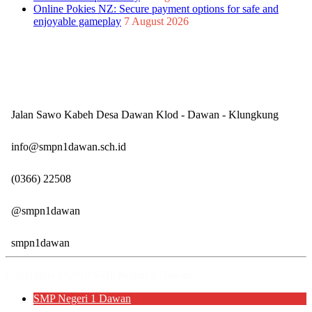
Online Pokies NZ: Secure payment options for safe and
enjoyable gameplay
7 August 2026
SMP Negeri 1 Dawan
Kontak Sekolah
Jalan Sawo Kabeh Desa Dawan Klod - Dawan - Klungkung
info@smpn1dawan.sch.id
(0366) 22508
@smpn1dawan
smpn1dawan
Copyrights © 2018 SMP Negeri 1 Dawan.
SMP Negeri 1 Dawan