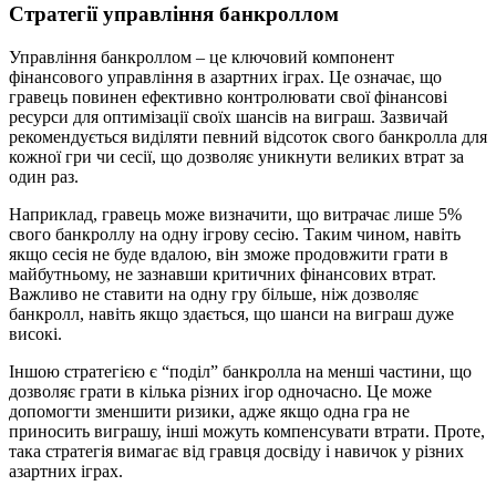
Стратегії управління банкроллом
Управління банкроллом – це ключовий компонент
фінансового управління в азартних іграх. Це означає, що
гравець повинен ефективно контролювати свої фінансові
ресурси для оптимізації своїх шансів на виграш. Зазвичай
рекомендується виділяти певний відсоток свого банкролла для
кожної гри чи сесії, що дозволяє уникнути великих втрат за
один раз.
Наприклад, гравець може визначити, що витрачає лише 5%
свого банкроллу на одну ігрову сесію. Таким чином, навіть
якщо сесія не буде вдалою, він зможе продовжити грати в
майбутньому, не зазнавши критичних фінансових втрат.
Важливо не ставити на одну гру більше, ніж дозволяє
банкролл, навіть якщо здається, що шанси на виграш дуже
високі.
Іншою стратегією є “поділ” банкролла на менші частини, що
дозволяє грати в кілька різних ігор одночасно. Це може
допомогти зменшити ризики, адже якщо одна гра не
приносить виграшу, інші можуть компенсувати втрати. Проте,
така стратегія вимагає від гравця досвіду і навичок у різних
азартних іграх.