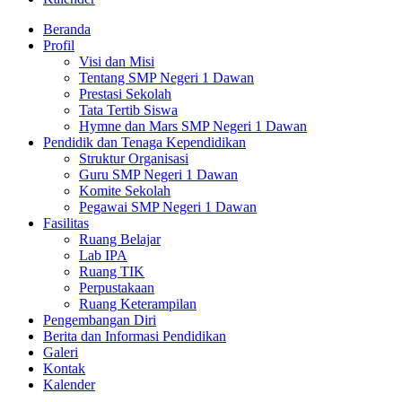
Beranda
Profil
Visi dan Misi
Tentang SMP Negeri 1 Dawan
Prestasi Sekolah
Tata Tertib Siswa
Hymne dan Mars SMP Negeri 1 Dawan
Pendidik dan Tenaga Kependidikan
Struktur Organisasi
Guru SMP Negeri 1 Dawan
Komite Sekolah
Pegawai SMP Negeri 1 Dawan
Fasilitas
Ruang Belajar
Lab IPA
Ruang TIK
Perpustakaan
Ruang Keterampilan
Pengembangan Diri
Berita dan Informasi Pendidikan
Galeri
Kontak
Kalender