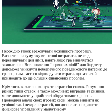
Необхідно також враховувати можливість програшу.
Визначивши суму, яку ви готові витратити, не слід
перевищувати цей ліміт, навіть якщо гра виявляється
захопливою. Встановлення “червоних ліній” для бюджету
допоможе уникнути небезпечного поведінкового патерну, де
гравець намагається відшкодувати втрати, що зазвичай
призводить до ще більших фінансових проблем.
Крім того, важливо планувати стратегію ставок. Розуміння
різних типів ставок, а також можливих виграшів та ризиків,
може допомогти у прийнятті обґрунтованих рішень.
Проводячи аналіз своїх ігрових сесій, можна виявити як
успішні так і невдалі стратегії, що дозволить покращити
фінансове управління у майбутньому.