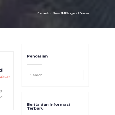
Beranda
Guru SMP Negeri 1 Dawan
Pencarian
di
tahuan
0
64
Berita dan Informasi
Terbaru