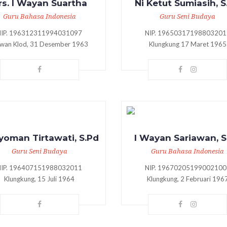
rs. I Wayan Suartha
Ni Ketut Sumiasih, S
Guru Bahasa Indonesia
Guru Seni Budaya
NIP. 196312311994031097
NIP. 19650317198803201
wan Klod, 31 Desember 1963
Klungkung 17 Maret 1965
yoman Tirtawati, S.Pd
I Wayan Sariawan, S
Guru Seni Budaya
Guru Bahasa Indonesia
NIP. 196407151988032011
NIP. 19670205199002100
Klungkung, 15 Juli 1964
Klungkung, 2 Februari 196