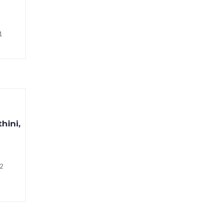
06
1
hini,
2
7