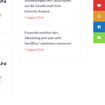
Auswirkungen des Glücksspiels
.Pd
auf die Gesellschaft Eine
kritische Analyse
5
5 August 2026
Essential nutrition tips:
Alleviating joint pain with
SendiDoc’s pharmacy resources
5 August 2026
.Pd
3
7