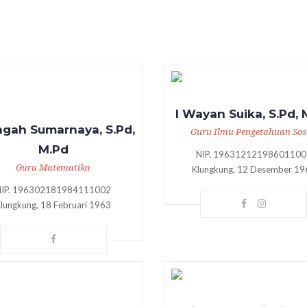
I Wayan Suika, S.Pd, 
ngah Sumarnaya, S.Pd,
Guru Ilmu Pengetahuan Sos
M.Pd
NIP. 19631212198601100
Guru Matematika
Klungkung, 12 Desember 19
NIP. 196302181984111002
lungkung, 18 Februari 1963