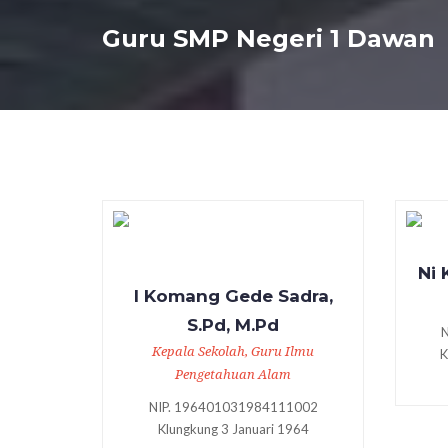
Guru SMP Negeri 1 Dawan
Ni 
I Komang Gede Sadra,
S.Pd, M.Pd
Kepala Sekolah, Guru Ilmu
K
Pengetahuan Alam
NIP. 196401031984111002
Klungkung 3 Januari 1964