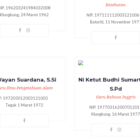
Kesehatan
NIP. 196203241984032008
Klungkung, 24 Maret 1962
NIP. 1971111120031210
Baturiti, 11 November 197
Wayan Suardana, S.Si
Ni Ketut Budhi Sumart
uru Ilmu Pengetahuan Alam
S.Pd
Guru Bahasa Inggris
IP. 197203012003121003
Tegak 1 Maret 1972
NIP. 19770316200701201
Klungkung, 16 Maret 197