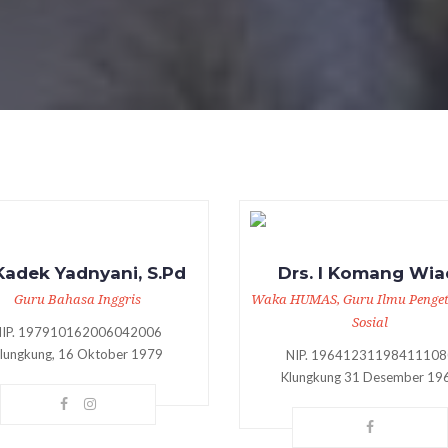
Kadek Yadnyani, S.Pd
Drs. I Komang Wia
Guru Bahasa Inggris
Waka HUMAS, Guru Ilmu Penge
Sosial
NIP. 197910162006042006
lungkung, 16 Oktober 1979
NIP. 19641231198411108
Klungkung 31 Desember 19