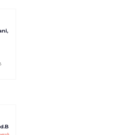
ni,
6
Pd.B
aerah