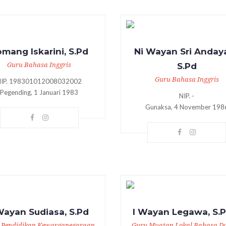
mang Iskarini, S.Pd
Ni Wayan Sri Andaya
Guru Bahasa Inggris
S.Pd
Guru Bahasa Inggris
NIP. 198301012008032002
Pegending, 1 Januari 1983
NIP. -
Gunaksa, 4 November 198
Wayan Sudiasa, S.Pd
I Wayan Legawa, S.
 Pendidikan Kewarganegaraan
Guru Muatan Lokal Bahasa D