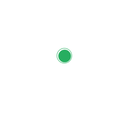
Ni Made Taty Darmiati, S.Pd
Penanggung Jawab Ruang Keterampilan at
SMP Negeri 1
Dawan
Facebook
Mastodon
Email
Share
Pencarian