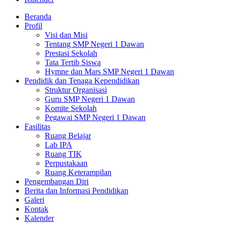
Beranda
Profil
Visi dan Misi
Tentang SMP Negeri 1 Dawan
Prestasi Sekolah
Tata Tertib Siswa
Hymne dan Mars SMP Negeri 1 Dawan
Pendidik dan Tenaga Kependidikan
Struktur Organisasi
Guru SMP Negeri 1 Dawan
Komite Sekolah
Pegawai SMP Negeri 1 Dawan
Fasilitas
Ruang Belajar
Lab IPA
Ruang TIK
Perpustakaan
Ruang Keterampilan
Pengembangan Diri
Berita dan Informasi Pendidikan
Galeri
Kontak
Kalender