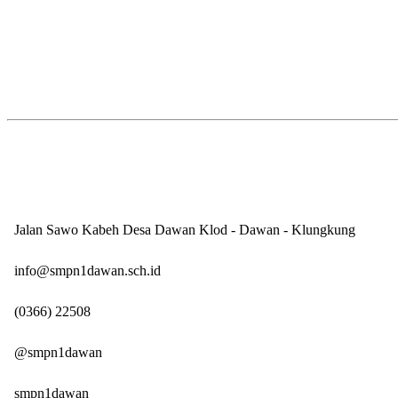
SMP Negeri 1 Dawan
Kontak Sekolah
Jalan Sawo Kabeh Desa Dawan Klod - Dawan - Klungkung
info@smpn1dawan.sch.id
(0366) 22508
@smpn1dawan
smpn1dawan