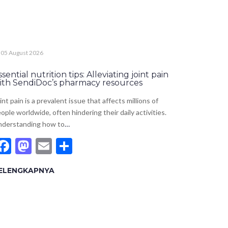
05 August 2026
ssential nutrition tips: Alleviating joint pain
ith SendiDoc’s pharmacy resources
int pain is a prevalent issue that affects millions of
ople worldwide, often hindering their daily activities.
nderstanding how to
…
Facebook
Mastodon
Email
Share
ELENGKAPNYA