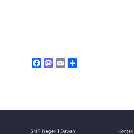
Facebook
Mastodon
Email
Share
SMP Negeri 1 Dawan
Kontak