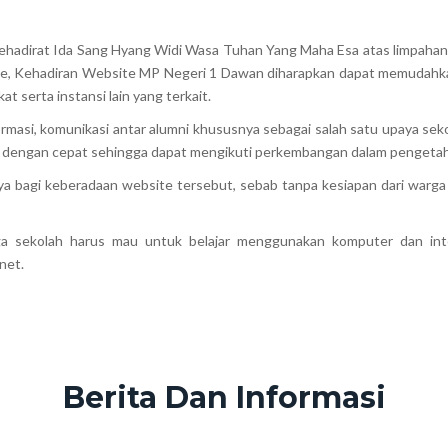
 kehadirat Ida Sang Hyang Widi Wasa Tuhan Yang Maha Esa atas limpah
e, Kehadiran Website MP Negeri 1 Dawan diharapkan dapat memudahka
t serta instansi lain yang terkait.
ormasi, komunikasi antar alumni khususnya sebagai salah satu upaya s
si dengan cepat sehingga dapat mengikuti perkembangan dalam pengeta
ya bagi keberadaan website tersebut, sebab tanpa kesiapan dari warg
 sekolah harus mau untuk belajar menggunakan komputer dan inter
net.
Berita Dan Informasi