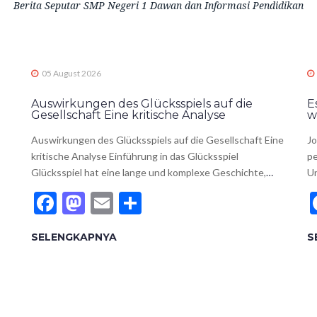
Berita Seputar SMP Negeri 1 Dawan dan Informasi Pendidikan
05 August 2026
Auswirkungen des Glücksspiels auf die
E
Gesellschaft Eine kritische Analyse
w
Auswirkungen des Glücksspiels auf die Gesellschaft Eine
Jo
kritische Analyse Einführung in das Glücksspiel
pe
Glücksspiel hat eine lange und komplexe Geschichte,
…
U
Facebook
Mastodon
Email
Share
SELENGKAPNYA
S